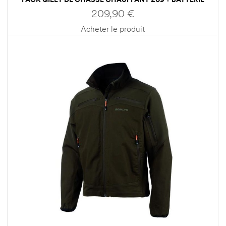
SOMLYS
209,90
€
Acheter le produit