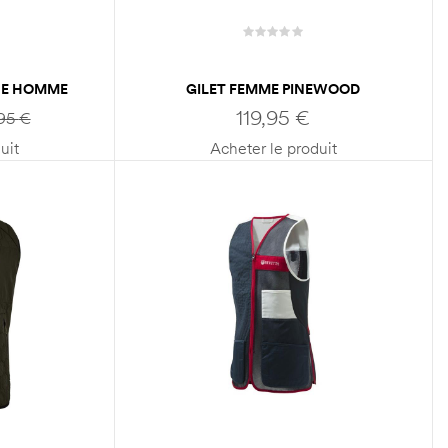
HE HOMME
GILET FEMME PINEWOOD
KO
SHOOTING
119,95
€
,95
€
uit
Acheter le produit