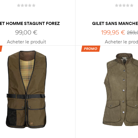
LET HOMME STAGUNT FOREZ
GILET SANS MANCH
VEST
SITKA JETSTREAM
99,00
€
199,95
€
259
Acheter le produit
Acheter le prod
PROMO