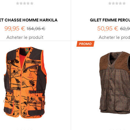
ET CHASSE HOMME HARKILA
GILET FEMME PERC
RETRIEVE DUMMY
RAMBOUILLET ORI
99,95
€
50,95
€
154,95
€
62,
Acheter le produit
Acheter le prod
PROMO