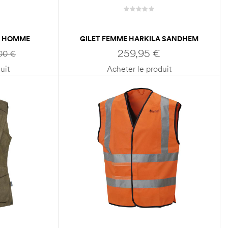
E HOMME
GILET FEMME HARKILA SANDHEM
 VEST
PRO INSULATED CARDIGAN
259,95
€
,00
€
uit
Acheter le produit