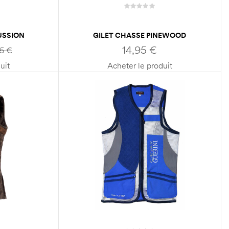
USSION
GILET CHASSE PINEWOOD
GINAL
PINEWOOD SAFETY
14,95
€
95
€
uit
Acheter le produit