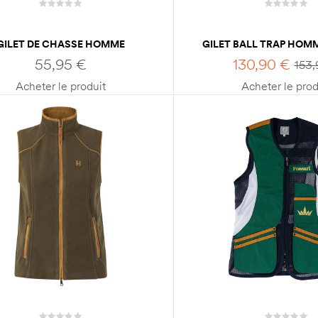
GILET DE CHASSE HOMME
GILET BALL TRAP HOM
EELAND ANTI-RONCE RESIST
MILTON
55,95
€
130,90
€
153
Acheter le produit
Acheter le prod