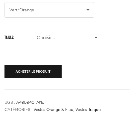
TAILLE
ACHETER LE PRODUIT
UGS :
A49b940f741c
CATÉGORIES :
Vestes Orange & Fluo
,
Vestes Traque