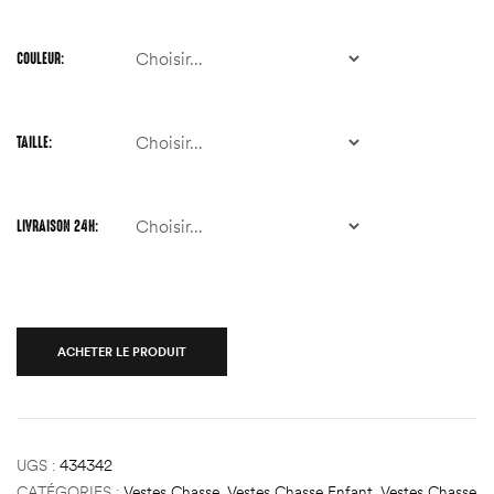
COULEUR
TAILLE
LIVRAISON 24H
ACHETER LE PRODUIT
UGS :
434342
CATÉGORIES :
Vestes Chasse
,
Vestes Chasse Enfant
,
Vestes Chasse