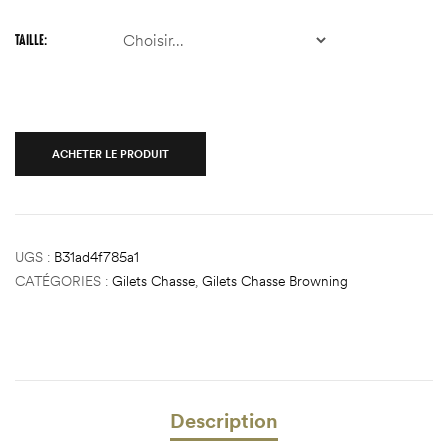
TAILLE
ACHETER LE PRODUIT
UGS :
B31ad4f785a1
CATÉGORIES :
Gilets Chasse
,
Gilets Chasse Browning
Description