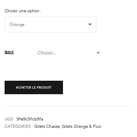
Choisir une option :
TAILLE
ACHETER LE PRODUIT
UGS :
9fe9c91cb9fa
CATÉGORIES :
Gilets Chasse
,
Gilets Orange & Fluo