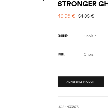
STRONGER G
43,95
€
54,95
€
COULEUR
TAILLE
ACHETER LE PRODUIT
UGS :
433875